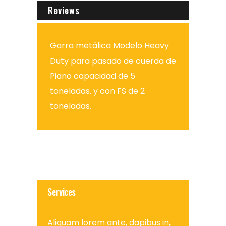
Reviews
Garra metálica Modelo Heavy
Duty para pasado de cuerda de
Piano capacidad de 5
toneladas. y con FS de 2
toneladas.
Services
Aliquam lorem ante, dapibus in,