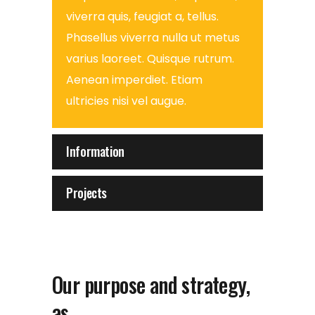
viverra quis, feugiat a, tellus.
Phasellus viverra nulla ut metus
varius laoreet. Quisque rutrum.
Aenean imperdiet. Etiam
ultricies nisi vel augue.
Information
Projects
Our purpose and strategy,
as