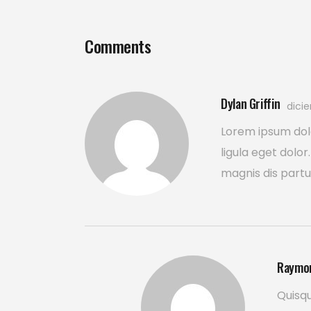
Comments
Dylan Griffin
dicie
Lorem ipsum dol
ligula eget dol
magnis dis partu
Raymon
Quisqu