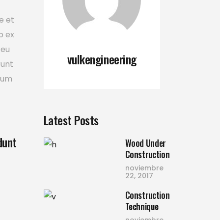
e et
p ex
 eu
vulkengineering
runt
tium
Latest Posts
dunt
Wood Under
Construction
noviembre
22, 2017
Construction
Technique