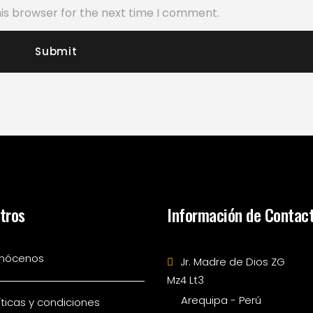
is browser for the next time I comment.
tros
Información de Contac
nócenos
Jr. Madre de Dios ZG
Mz4 Lt3
Arequipa - Perú
íticas y condiciones