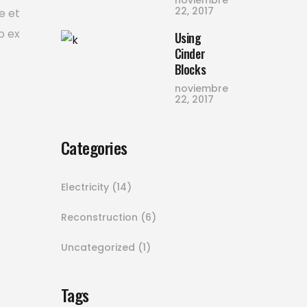
noviembre
22, 2017
e et
p ex
Using
Cinder
Blocks
noviembre
22, 2017
Categories
Electricity
(14)
Reconstruction
(6)
Uncategorized
(1)
Tags