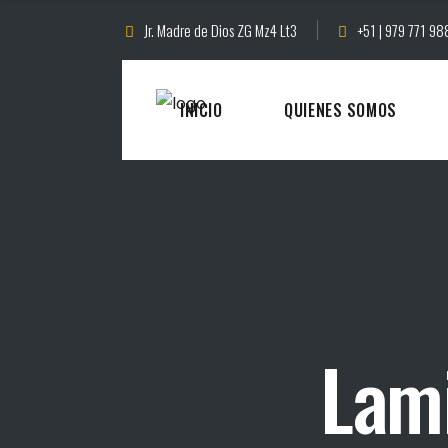
Jr. Madre de Dios ZG Mz4 Lt3
+51 | 979 771 98
INICIO
QUIENES SOMOS
Lami