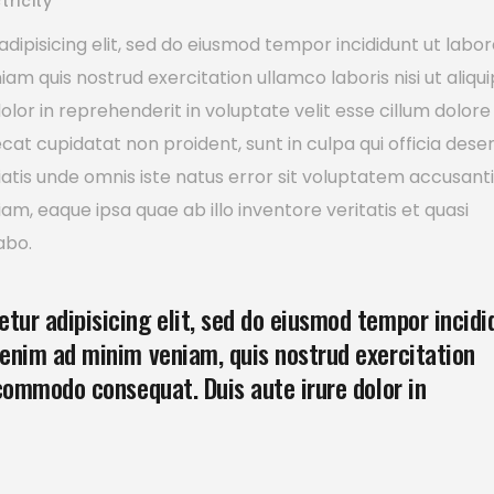
tricity
dipisicing elit, sed do eiusmod tempor incididunt ut labor
m quis nostrud exercitation ullamco laboris nisi ut aliqui
or in reprehenderit in voluptate velit esse cillum dolore
ecat cupidatat non proident, sunt in culpa qui officia dese
ciatis unde omnis iste natus error sit voluptatem accusan
, eaque ipsa quae ab illo inventore veritatis et quasi
abo.
tur adipisicing elit, sed do eiusmod tempor incidi
 enim ad minim veniam, quis nostrud exercitation
 commodo consequat. Duis aute irure dolor in