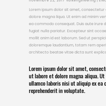
noviembre 22, 2017
vulkengineering
Elec
Lorem ipsum dolor sit amet, consectetur a
dolore magna liqua. Ut enim ad minim venia
ea commodo consequat. Duis aute irure dol
fugiat nulla pariatur. Excepteur sint occa
mollit anim id est laborum. Sed ut perspi
doloremque laudantium, totam rem aperiam
architecto beatae vitae dicta sunt explic
Lorem ipsum dolor sit amet, consecte
ut labore et dolore magna aliqua. Ut
ullamco laboris nisi ut aliquip ex ea
reprehenderit in voluptate.