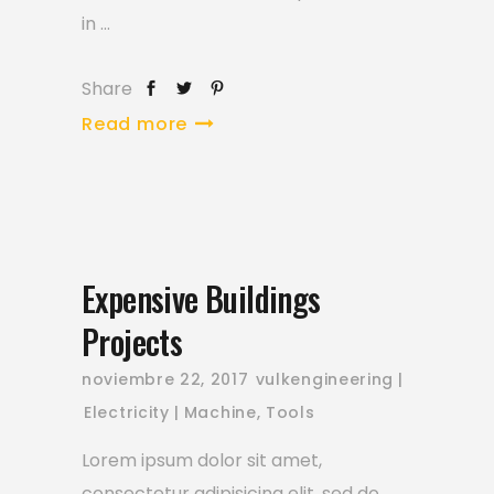
in
Share
Read more
Expensive Buildings
Projects
noviembre 22, 2017
vulkengineering
Electricity
Machine
,
Tools
Lorem ipsum dolor sit amet,
consectetur adipisicing elit, sed do