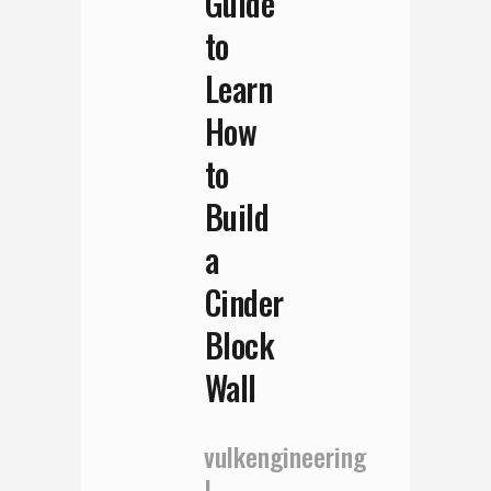
Guide
to
Learn
How
to
Build
a
Cinder
Block
Wall
vulkengineering