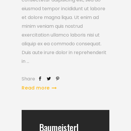
eiusmod tempor incididunt ut labore
et dolore magna liqua. Ut enim ad
minim veniam quis nostrud
exercitation ullamco laboris nisi ut
aliquip ex ea commodo consequat.
Duis aute irure dolor in reprehenderit
in
Share
Read more
Baumeisterl