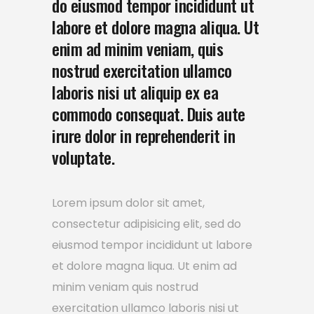
do eiusmod tempor incididunt ut
labore et dolore magna aliqua. Ut
enim ad minim veniam, quis
nostrud exercitation ullamco
laboris nisi ut aliquip ex ea
commodo consequat. Duis aute
irure dolor in reprehenderit in
voluptate.
Lorem ipsum dolor sit amet,
consectetur adipisicing elit, sed do
eiusmod tempor incididunt ut labore
et dolore magna liqua. Ut enim ad
minim veniam quis nostrud
exercitation ullamco laboris nisi ut